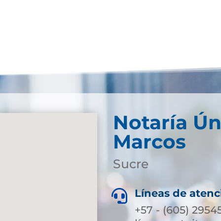
Notaría Ún
Marcos
Sucre
Líneas de atenc

+57 - (605) 2954