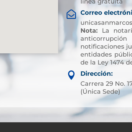
línea gratuita
Correo electrón

unicasanmarcos
Nota:
La notarí
anticorrup
notificaciones ju
entidades públic
de la Ley 1474 de
Dirección:

Carrera 29 No. 1
(Única Sede)