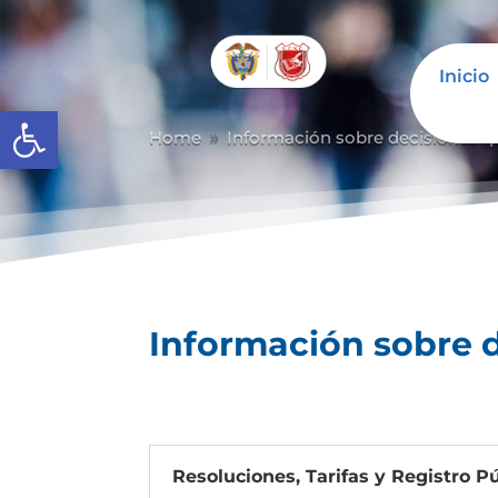
Inicio
Abrir barra de herramientas
Home
Información sobre decisiones qu
9
Información sobre d
Resoluciones, Tarifas y Registro Pú