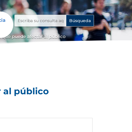
cia
 que puede afectar al público
 al público