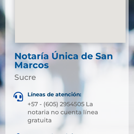
Notaría Única de San
Marcos
Sucre
Líneas de atención:

+57 - (605) 2954505 La
notaria no cuenta línea
gratuita