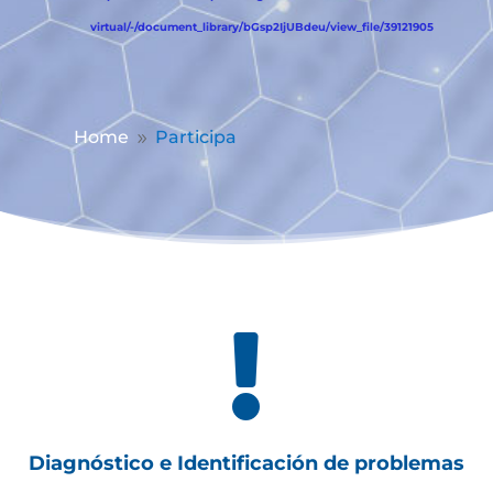
virtual/-/document_library/bGsp2IjUBdeu/view_file/39121905
Home
Participa
9

Diagnóstico e Identificación de problemas