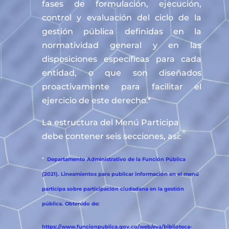
fases de formulación, ejecución,
control y evaluación del ciclo de la
gestión pública definidas en la
normatividad general y en las
disposiciones específicas para cada
entidad, o que son diseñados
proactivamente para facilitar el
ejercicio de este derecho.*
La estructura del Menú Participa
debe contener seis secciones, así:
*
Departamento Administrativo de la Función Pública
(2021). Lineamientos para publicar información en el menú
participa sobre participación ciudadana en la gestión
pública. Obtenido de:
https://www.funcionpublica.gov.co/web/eva/biblioteca-