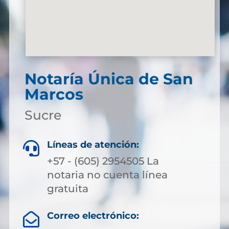
Notaría Única de San
Marcos
Sucre
Líneas de atención:

+57 - (605) 2954505 La
notaria no cuenta línea
gratuita
Correo electrónico:
