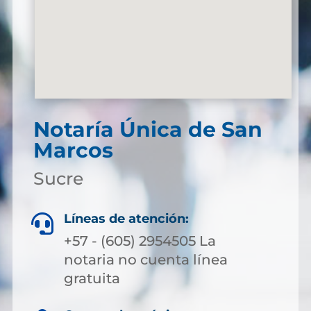
Notaría Única de San
Marcos
Sucre
Líneas de atención:

+57 - (605) 2954505 La
notaria no cuenta línea
gratuita