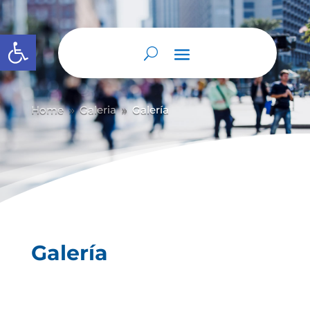
Abrir barra de herramientas
Home
Galeria
Galería
9
9
Galería