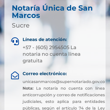
Notaría Única de San
Marcos
Sucre
Líneas de atención:

+57 - (605) 2954505 La
notaria no cuenta línea
gratuita
Correo electrónico:

unicasanmarcos@supernotariado.gov.co
Nota:
La notaría no cuenta con línea
anticorrupción y correo de notificaciones
judiciales, esto aplica para entidades
públicas, según el artículo 74 de la Ley