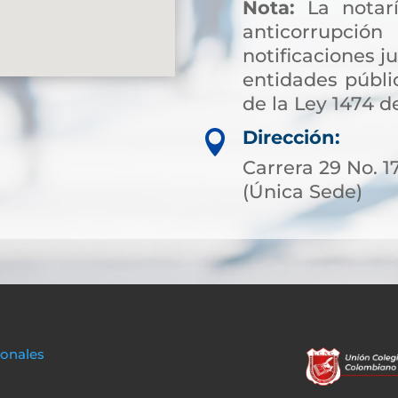
Nota:
La notarí
anticorrup
notificaciones ju
entidades públic
de la Ley 1474 de
Dirección:

Carrera 29 No. 1
(Única Sede)
sonales