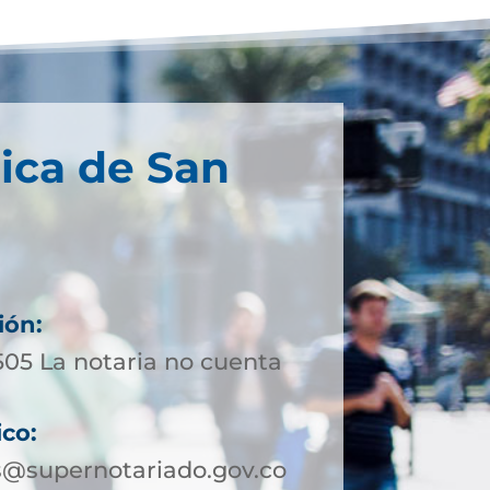
ica de San
ión:
505 La notaria no cuenta
ico:
@supernotariado.gov.co