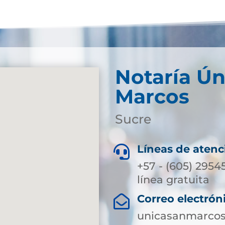
Notaría Ún
Marcos
Sucre
Líneas de atenc

+57 - (605) 2954
línea gratuita
Correo electrón

unicasanmarcos