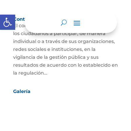
Abrir barra de herramientas
Control social
El control social es el derecho y el deber de
los ciudadanos a participar, de manera
individual o a través de sus organizaciones,
redes sociales e instituciones, en la
vigilancia de la gestión pública y sus
resultados de acuerdo con lo establecido en
la regulación...
Galería