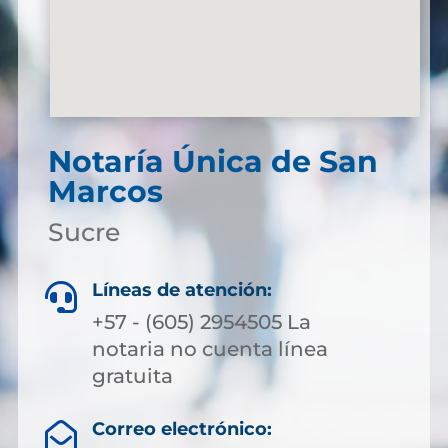
Notaría Única de San
Marcos
Sucre
Líneas de atención:

+57 - (605) 2954505 La
notaria no cuenta línea
gratuita
Correo electrónico:
