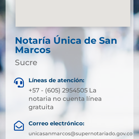
Notaría Única de San
Marcos
Sucre
Líneas de atención:

+57 - (605) 2954505 La
notaria no cuenta línea
gratuita
Correo electrónico:

unicasanmarcos@supernotariado.gov.co