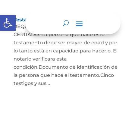
Abrir barra de herramientas
Testamento Cerrado
REQUISITOS PARA EL TESTAMENTO
CERRADO: La persona que hace este
testamento debe ser mayor de edad y por
lo tanto está en capacidad para hacerlo. El
notario verificara esta
condición.Documento de identificación de
la persona que hace el testamento.Cinco
testigos y sus...